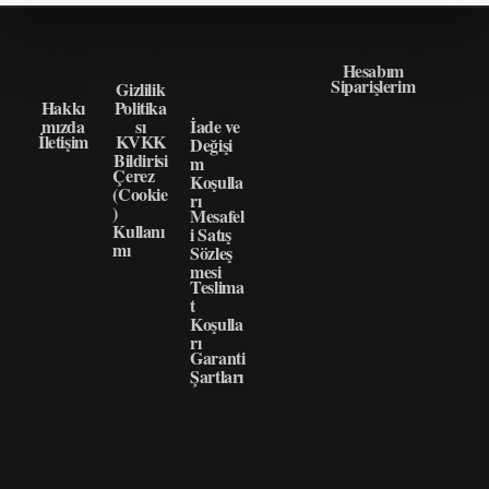
HAKK
GIZLI
ÖNEM
HIZLI ERIŞIM
IMIZD
LIK
LI
Hesabım
Siparişlerim
A
Gizlilik
BILGI
Hakkı
Politika
LER
mızda
sı
İade ve
İletişim
KVKK
Değişi
Bildirisi
m
Çerez
Koşulla
(Cookie
rı
)
Mesafel
Kullanı
i Satış
mı
Sözleş
mesi
Teslima
t
Koşulla
rı
Garanti
Şartları