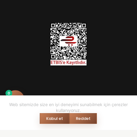
0
Web sitemizde size en iyi deneyimi sunabilmek için çerezler
kullanıyoruz.
Kabul et
Reddet