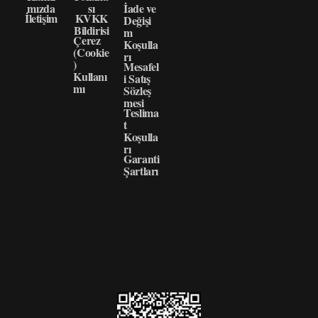
mızda
sı
İade ve
İletişim
KVKK
Değişi
Bildirisi
m
Çerez
Koşulla
(Cookie
rı
)
Mesafel
Kullanı
i Satış
mı
Sözleş
mesi
Teslima
t
Koşulla
rı
Garanti
Şartları