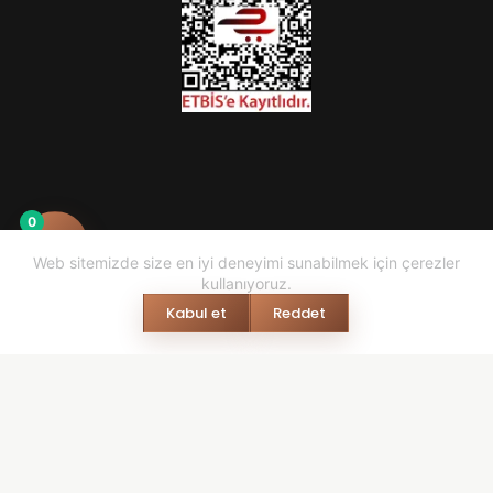
0
Web sitemizde size en iyi deneyimi sunabilmek için çerezler
kullanıyoruz.
Kabul et
Reddet