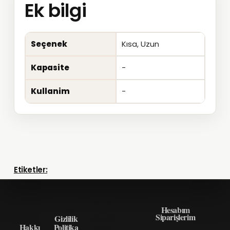
Ek bilgi
Seçenek
Kısa, Uzun
Kapasite
-
Kullanim
-
Etiketler:
HAKK
GIZLI
ÖNEM
HIZLI ERIŞIM
IMIZD
LIK
LI
Hesabım
Siparişlerim
A
Gizlilik
BILGI
Hakkı
Politika
LER