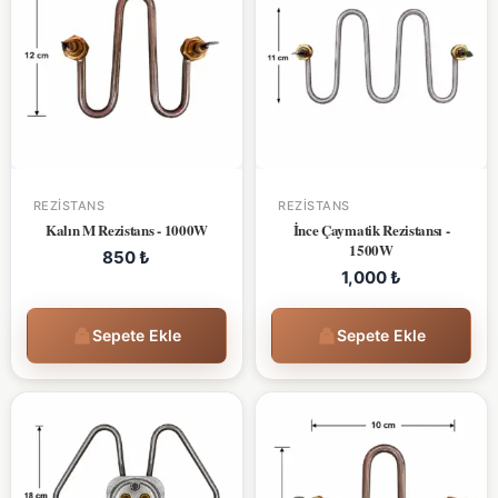
REZISTANS
REZISTANS
Kalın M Rezistans - 1000W
İnce Çaymatik Rezistansı -
1500W
850
₺
1,000
₺
Sepete Ekle
Sepete Ekle