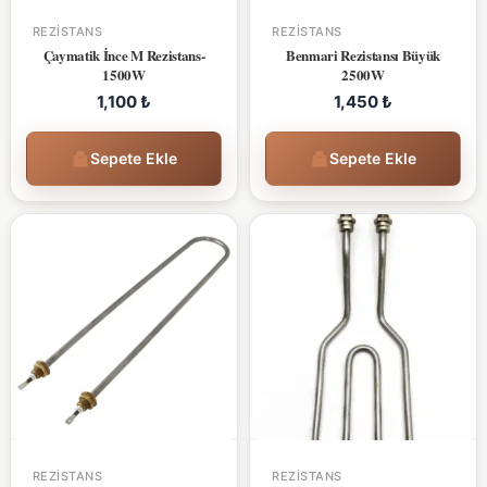
REZISTANS
REZISTANS
Çaymatik İnce M Rezistans-
Benmari Rezistansı Büyük
1500W
2500W
1,100
₺
1,450
₺
Sepete Ekle
Sepete Ekle
REZISTANS
REZISTANS