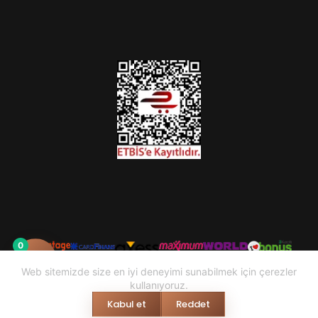
0
Web sitemizde size en iyi deneyimi sunabilmek için çerezler
kullanıyoruz.
Kabul et
Reddet