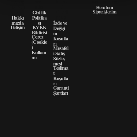
HAKK
GIZLI
ÖNEM
HIZLI ERIŞIM
IMIZD
LIK
LI
Hesabım
Siparişlerim
A
Gizlilik
BILGI
Hakkı
Politika
LER
mızda
sı
İade ve
İletişim
KVKK
Değişi
Bildirisi
m
Çerez
Koşulla
(Cookie
rı
)
Mesafel
Kullanı
i Satış
mı
Sözleş
mesi
Teslima
t
Koşulla
rı
Garanti
Şartları