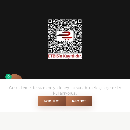
0
Web sitemizde size en iyi deneyimi sunabilmek için çerezler
kullanıyoruz.
Kabul et
Reddet