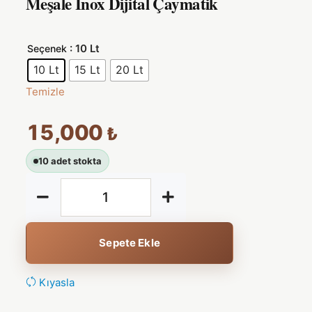
Meşale Inox Dijital Çaymatik
: 10 Lt
Seçenek
10 Lt
15 Lt
20 Lt
Temizle
15,000
₺
10 adet stokta
Sepete Ekle
Kıyasla