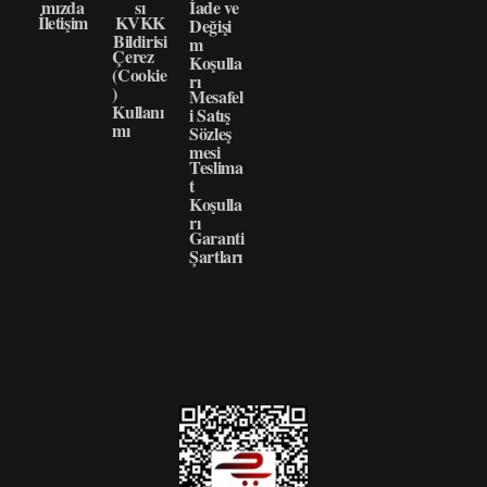
mızda
sı
İade ve
İletişim
KVKK
Değişi
Bildirisi
m
Çerez
Koşulla
(Cookie
rı
)
Mesafel
Kullanı
i Satış
mı
Sözleş
mesi
Teslima
t
Koşulla
rı
Garanti
Şartları