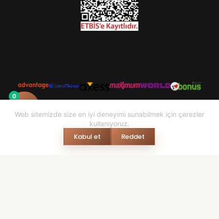
0
Web sitemizde size en iyi deneyimi sunabilmek için çerezler
kullanıyoruz.
Kabul et
Reddet
© 2026 mesalestore.com - Tasarım & Geliştirme: