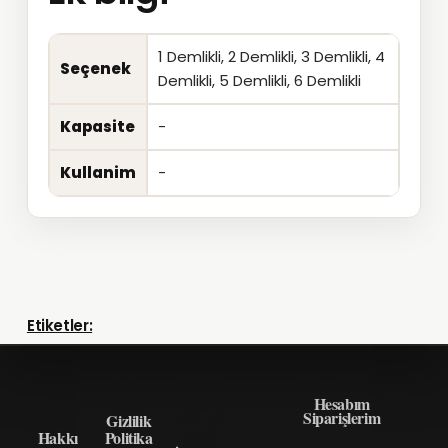
1 Demlikli, 2 Demlikli, 3 Demlikli, 4
Seçenek
Demlikli, 5 Demlikli, 6 Demlikli
Kapasite
-
Kullanim
-
Etiketler:
HAKK
GIZLI
ÖNEM
HIZLI ERIŞIM
IMIZD
LIK
LI
Hesabım
Siparişlerim
A
Gizlilik
BILGI
Hakkı
Politika
LER