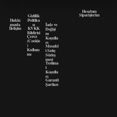
HAKK
GIZLI
ÖNEM
HIZLI ERIŞIM
IMIZD
LIK
LI
Hesabım
Siparişlerim
A
Gizlilik
BILGI
Hakkı
Politika
LER
mızda
sı
İade ve
İletişim
KVKK
Değişi
Bildirisi
m
Çerez
Koşulla
(Cookie
rı
)
Mesafel
Kullanı
i Satış
mı
Sözleş
mesi
Teslima
t
Koşulla
rı
Garanti
Şartları