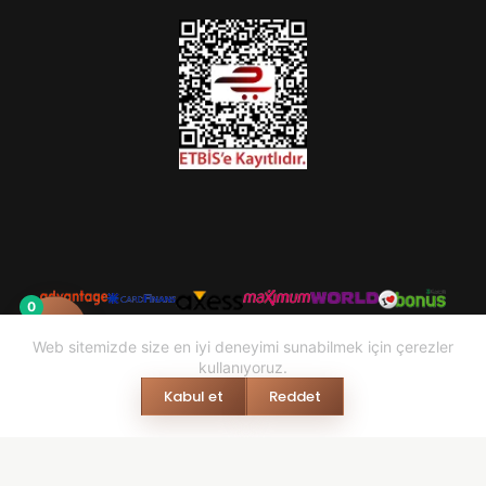
0
Web sitemizde size en iyi deneyimi sunabilmek için çerezler
kullanıyoruz.
Kabul et
Reddet