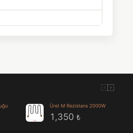
luğu
Üret M Rezistans 2000W
1,350
₺