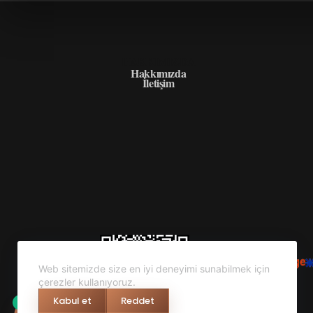
HAKKIMIZDA
Hakkımızda
İletişim
Web sitemizde size en iyi deneyimi sunabilmek için
çerezler kullanıyoruz.
Kabul et
Reddet
0