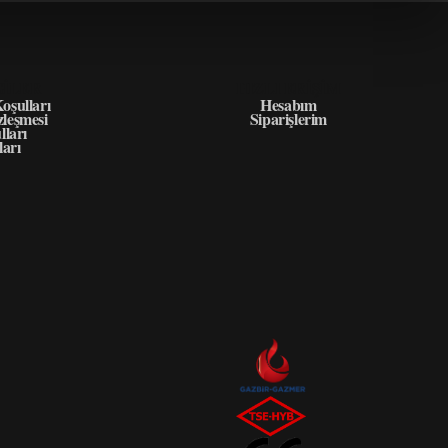
GILER
HIZLI ERIŞIM
oşulları
Hesabım
zleşmesi
Siparişlerim
lları
ları