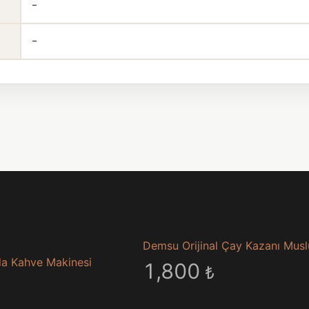
-
-
Demsu Orijinal Çay Kazanı Mus
a Kahve Makinesi
1,800
₺