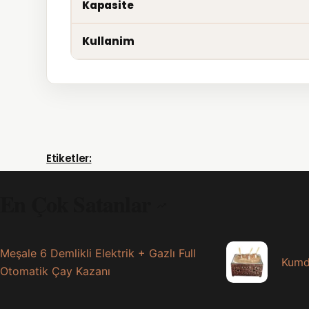
Kapasite
Kullanim
Etiketler:
En Çok Satanlar
Meşale 6 Demlikli Elektrik + Gazlı Full
Kumd
Otomatik Çay Kazanı