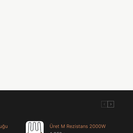
luğu
Üret M Rezistans 2000W