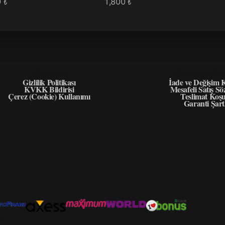
0
1,800
₺
₺
GIZLILIK
ÖNEMLI BIL
Gizlilik Politikası
İade ve Değişim K
KVKK Bildirisi
Mesafeli Satış Sö
Çerez (Cookie) Kullanımı
Teslimat Koşu
Garanti Şart