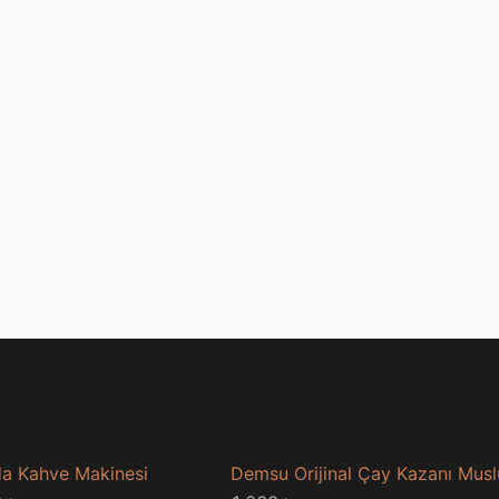
a Kahve Makinesi
Demsu Orijinal Çay Kazanı Mus