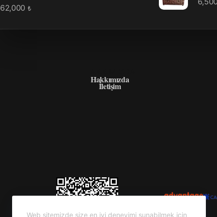
6,50
62,000
₺
HAKKIMIZDA
Hakkımızda
İletişim
Web sitemizde size en iyi deneyimi sunabilmek için