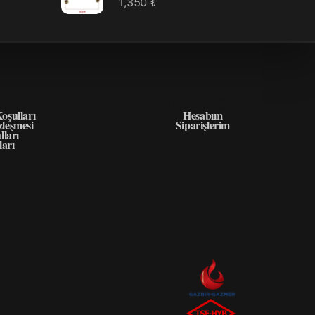
1,350
₺
GILER
HIZLI ERIŞIM
oşulları
Hesabım
zleşmesi
Siparişlerim
lları
ları