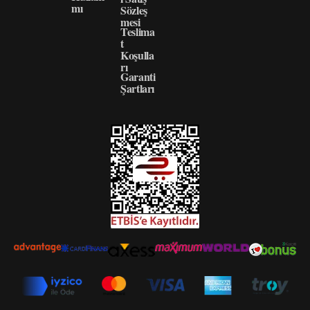
mı
Sözleş
mesi
Teslima
t
Koşulla
rı
Garanti
Şartları