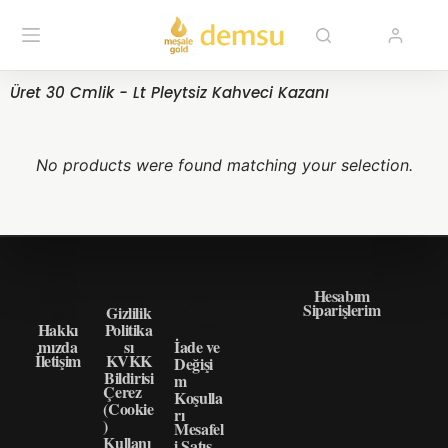
Üret 30 Cmlik - Lt Pleytsiz Kahveci Kazanı
No products were found matching your selection.
HAKK
GIZLI
ÖNEM
HIZLI ERIŞIM
IMIZD
LIK
LI
Hesabım
Siparişlerim
A
Gizlilik
BILGI
Hakkı
Politika
LER
mızda
sı
İade ve
İletişim
KVKK
Değişi
Bildirisi
m
Çerez
Koşulla
(Cookie
rı
)
Mesafel
Kullanı
i Satış