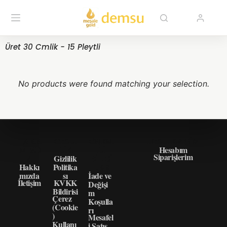
Üret 30 Cmlik - 15 Pleytli
No products were found matching your selection.
HAKK
GIZLI
ÖNEM
HIZLI ERIŞIM
IMIZD
LIK
LI
Hesabım
Siparişlerim
A
Gizlilik
BILGI
Hakkı
Politika
LER
mızda
sı
İade ve
İletişim
KVKK
Değişi
Bildirisi
m
Çerez
Koşulla
(Cookie
rı
)
Mesafel
Kullanı
i Satış