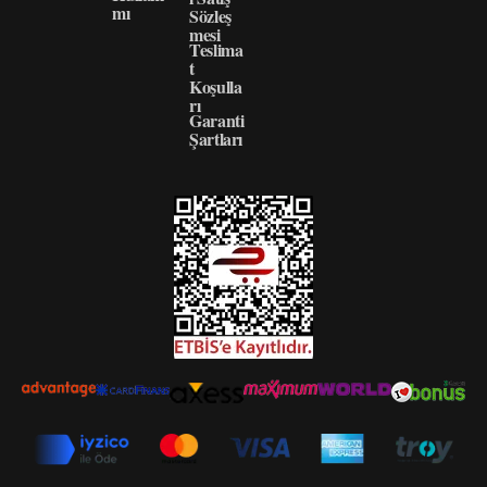
mı
Sözleş
mesi
Teslima
t
Koşulla
rı
Garanti
Şartları