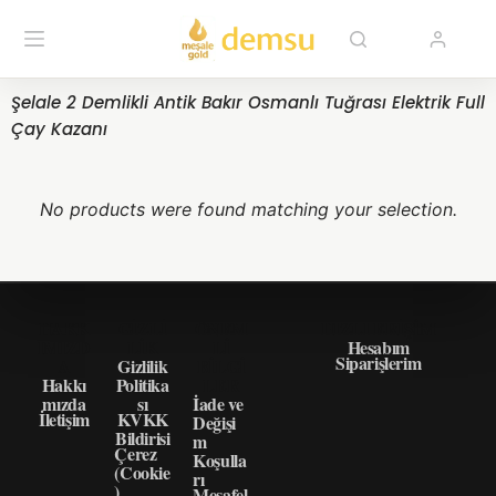
Şelale 2 Demlikli Antik Bakır Osmanlı Tuğrası Elektrik Full
Çay Kazanı
No products were found matching your selection.
HAKK
GIZLI
ÖNEM
HIZLI ERIŞIM
IMIZD
LIK
LI
Hesabım
Siparişlerim
A
Gizlilik
BILGI
Hakkı
Politika
LER
mızda
sı
İade ve
İletişim
KVKK
Değişi
Bildirisi
m
Çerez
Koşulla
(Cookie
rı
)
Mesafel