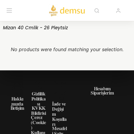
Mizan 40 Cmlik - 26 Pleytsiz
No products were found matching your selection.
HAKK
GIZLI
ÖNEM
HIZLI ERIŞIM
IMIZD
LIK
LI
Hesabım
Siparişlerim
A
Gizlilik
BILGI
Hakkı
Politika
LER
mızda
sı
İade ve
İletişim
KVKK
Değişi
Bildirisi
m
Çerez
Koşulla
(Cookie
rı
)
Mesafel
Kullanı
i Satış