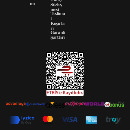
mı
Sözleş
mesi
Teslima
t
Koşulla
rı
Garanti
Şartları