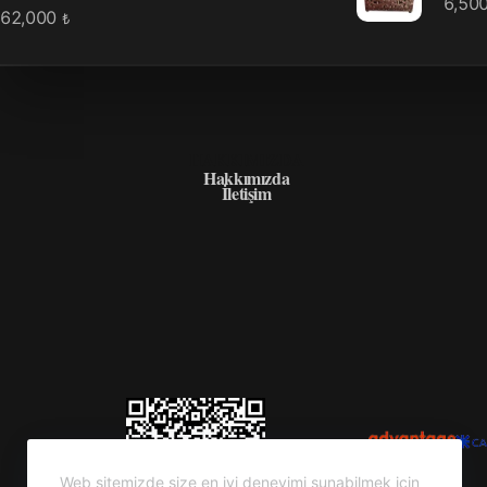
6,50
62,000
₺
HAKKIMIZDA
Hakkımızda
İletişim
Web sitemizde size en iyi deneyimi sunabilmek için