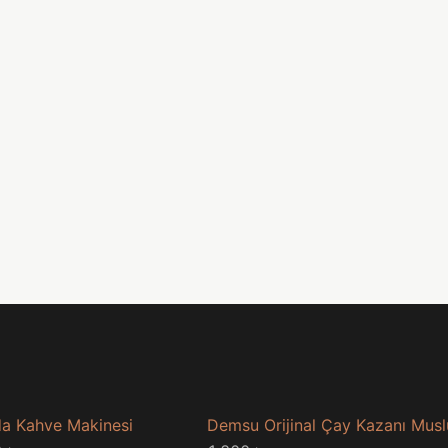
a Kahve Makinesi
Demsu Orijinal Çay Kazanı Mus