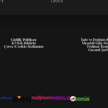
0
1,800
₺
₺
GIZLILIK
ÖNEMLI BIL
Gizlilik Politikası
İade ve Değişim K
KVKK Bildirisi
Mesafeli Satış Sö
Çerez (Cookie) Kullanımı
Teslimat Koşu
Garanti Şart