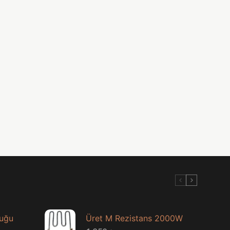
luğu
Üret M Rezistans 2000W