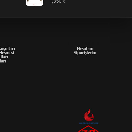
1,350
₺
GILER
HIZLI ERIŞIM
oşulları
Hesabım
zleşmesi
Siparişlerim
lları
ları