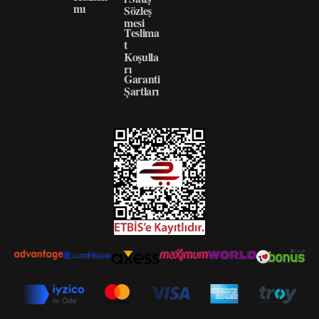
mı
Sözleş
mesi
Teslima
t
Koşulla
rı
Garanti
Şartları