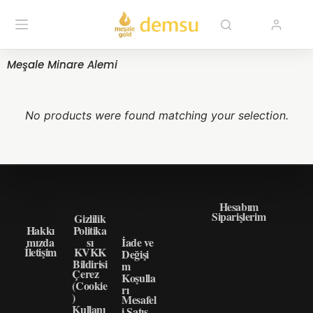
Meşale Minare Alemi
No products were found matching your selection.
HAKK
GIZLI
ÖNEM
HIZLI ERIŞIM
IMIZD
LIK
LI
Hesabım
Siparişlerim
A
Gizlilik
BILGI
Hakkı
Politika
LER
mızda
sı
İade ve
İletişim
KVKK
Değişi
Bildirisi
m
Çerez
Koşulla
(Cookie
rı
)
Mesafel
Kullanı
i Satış