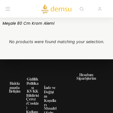
Meşale 80 Cm Krom Alemi
No products were found matching your selection.
HAKK
GIZLI
ÖNEM
HIZLI ERIŞIM
IMIZD
LIK
LI
Hesabım
Siparişlerim
A
Gizlilik
BILGI
Hakkı
Politika
LER
mızda
sı
İade ve
İletişim
KVKK
Değişi
Bildirisi
m
Çerez
Koşulla
(Cookie
rı
)
Mesafel
Kullanı
i Satış