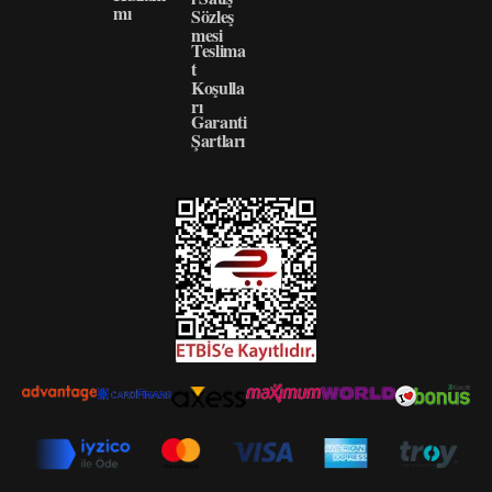
mı
Sözleş
mesi
Teslima
t
Koşulla
rı
Garanti
Şartları