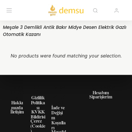
Meşale 3 Demlikli Antik Bakır Midye Desen Elektrik Gazlı
Otomatik Kazanı
No products were found matching your selection.
HAKK
GIZLI
ÖNEM
HIZLI ERIŞIM
IMIZD
LIK
LI
Hesabım
Siparişlerim
A
Gizlilik
BILGI
Hakkı
Politika
LER
mızda
sı
İade ve
İletişim
KVKK
Değişi
Bildirisi
m
Çerez
Koşulla
(Cookie
rı
)
Mesafel