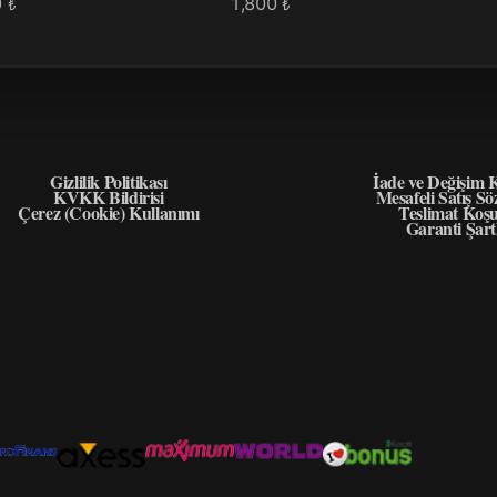
0
1,800
₺
₺
GIZLILIK
ÖNEMLI BIL
Gizlilik Politikası
İade ve Değişim K
KVKK Bildirisi
Mesafeli Satış Sö
Çerez (Cookie) Kullanımı
Teslimat Koşu
Garanti Şart