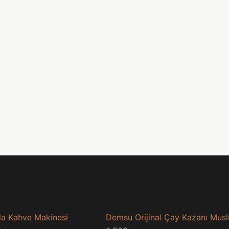
a Kahve Makinesi
Demsu Orijinal Çay Kazanı Mus