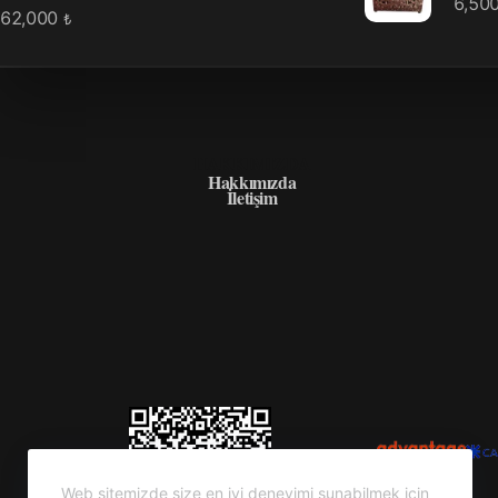
6,50
62,000
₺
HAKKIMIZDA
Hakkımızda
İletişim
Web sitemizde size en iyi deneyimi sunabilmek için