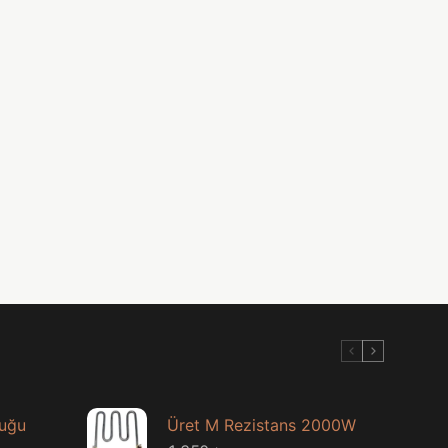
luğu
Üret M Rezistans 2000W