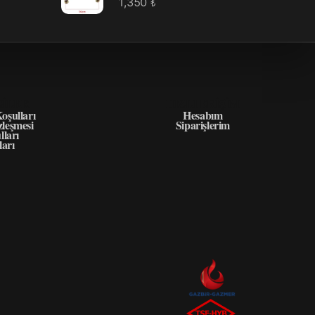
1,350
₺
GILER
HIZLI ERIŞIM
oşulları
Hesabım
zleşmesi
Siparişlerim
lları
ları