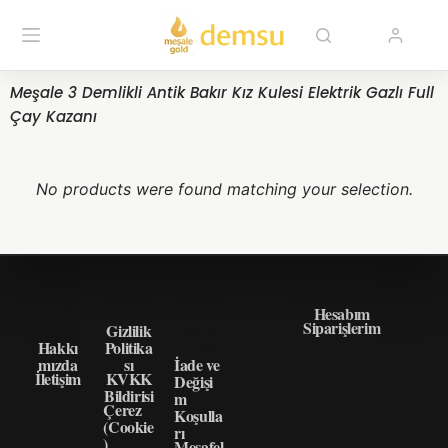
Meşale 3 Demlikli Antik Bakır Kız Kulesi Elektrik Gazlı Full
Çay Kazanı
No products were found matching your selection.
HAKK
GIZLI
ÖNEM
HIZLI ERIŞIM
IMIZD
LIK
LI
Hesabım
Siparişlerim
A
Gizlilik
BILGI
Hakkı
Politika
LER
mızda
sı
İade ve
İletişim
KVKK
Değişi
Bildirisi
m
Çerez
Koşulla
(Cookie
rı
)
Mesafel