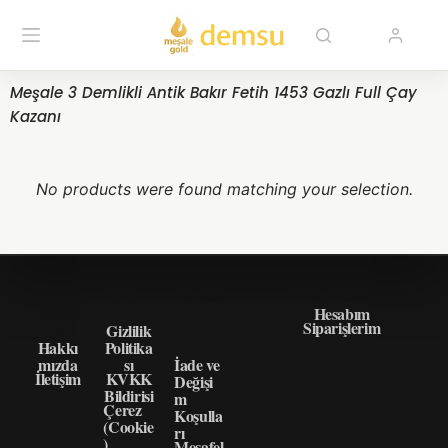
Meşale 3 Demlikli Antik Bakır Fetih 1453 Gazlı Full Çay
Kazanı
No products were found matching your selection.
HAKK
GIZLI
ÖNEM
HIZLI ERIŞIM
IMIZD
LIK
LI
Hesabım
Siparişlerim
A
Gizlilik
BILGI
Hakkı
Politika
LER
mızda
sı
İade ve
İletişim
KVKK
Değişi
Bildirisi
m
Çerez
Koşulla
(Cookie
rı
)
Mesafel