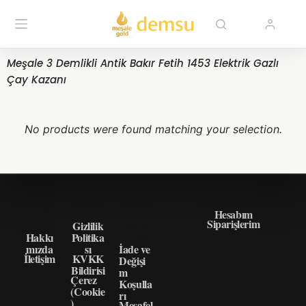
Meşale 3 Demlikli Antik Bakır Fetih 1453 Elektrik Gazlı
Çay Kazanı
No products were found matching your selection.
HAKK
GIZLI
ÖNEM
HIZLI ERIŞIM
IMIZD
LIK
LI
Hesabım
Siparişlerim
A
Gizlilik
BILGI
Hakkı
Politika
LER
mızda
sı
İade ve
İletişim
KVKK
Değişi
Bildirisi
m
Çerez
Koşulla
(Cookie
rı
)
Mesafel