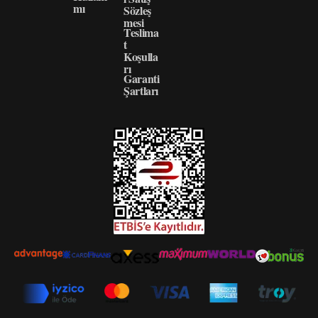
mı
Sözleş
mesi
Teslima
t
Koşulla
rı
Garanti
Şartları