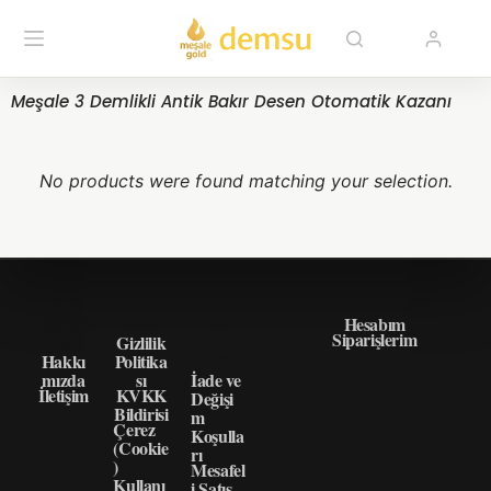
Meşale 3 Demlikli Antik Bakır Desen Otomatik Kazanı
No products were found matching your selection.
HAKK
GIZLI
ÖNEM
HIZLI ERIŞIM
IMIZD
LIK
LI
Hesabım
Siparişlerim
A
Gizlilik
BILGI
Hakkı
Politika
LER
mızda
sı
İade ve
İletişim
KVKK
Değişi
Bildirisi
m
Çerez
Koşulla
(Cookie
rı
)
Mesafel
Kullanı
i Satış