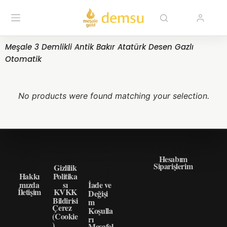
Meşale 3 Demlikli Antik Bakır Atatürk Desen Gazlı
Otomatik
No products were found matching your selection.
HAKK
GIZLI
ÖNEM
HIZLI ERIŞIM
IMIZD
LIK
LI
Hesabım
Siparişlerim
A
Gizlilik
BILGI
Hakkı
Politika
LER
mızda
sı
İade ve
İletişim
KVKK
Değişi
Bildirisi
m
Çerez
Koşulla
(Cookie
rı
)
Mesafel