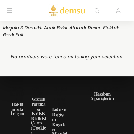
Meşale 3 Demlikli Antik Bakır Atatürk Desen Elektrik
Gazlı Full
No products were found matching your selection.
HAKK
GIZLI
ÖNEM
HIZLI ERIŞIM
IMIZD
LIK
LI
Hesabım
Siparişlerim
A
Gizlilik
BILGI
Hakkı
Politika
LER
mızda
sı
İade ve
İletişim
KVKK
Değişi
Bildirisi
m
Çerez
Koşulla
(Cookie
rı
)
Mesafel