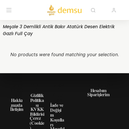
Meşale 3 Demlikli Antik Bakır Atatürk Desen Elektrik
Gazlı Full Çay
No products were found matching your selection.
HAKK
GIZLI
ÖNEM
HIZLI ERIŞIM
IMIZD
LIK
LI
Hesabım
Siparişlerim
A
Gizlilik
BILGI
Hakkı
Politika
LER
mızda
sı
İade ve
İletişim
KVKK
Değişi
Bildirisi
m
Çerez
Koşulla
(Cookie
rı
)
Mesafel