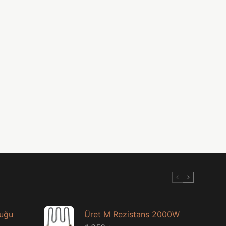
luğu
Üret M Rezistans 2000W