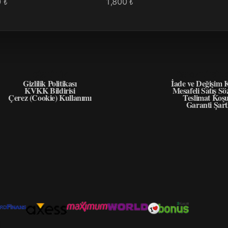
0
1,800
₺
₺
GIZLILIK
ÖNEMLI BIL
Gizlilik Politikası
İade ve Değişim K
KVKK Bildirisi
Mesafeli Satış Sö
Çerez (Cookie) Kullanımı
Teslimat Koşu
Garanti Şart