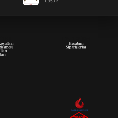
1,350
₺
GILER
HIZLI ERIŞIM
oşulları
Hesabım
zleşmesi
Siparişlerim
lları
ları