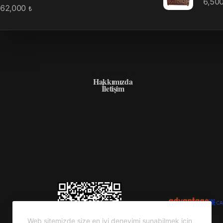
6,50
62,000
₺
HAKKIMIZDA
Hakkımızda
İletişim
Web sitemizde size en iyi deneyimi sunabilmek için