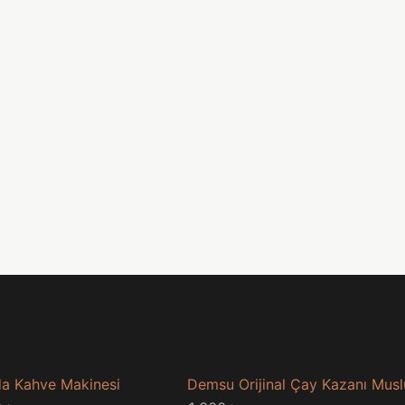
a Kahve Makinesi
Demsu Orijinal Çay Kazanı Mus