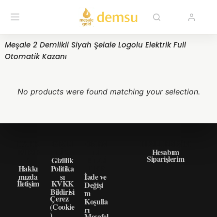
Meşale 2 Demlikli Siyah Şelale Logolu Elektrik Full
Otomatik Kazanı
No products were found matching your selection.
HAKK
GIZLI
ÖNEM
HIZLI ERIŞIM
IMIZD
LIK
LI
Hesabım
Siparişlerim
A
Gizlilik
BILGI
Hakkı
Politika
LER
mızda
sı
İade ve
İletişim
KVKK
Değişi
Bildirisi
m
Çerez
Koşulla
(Cookie
rı
)
Mesafel