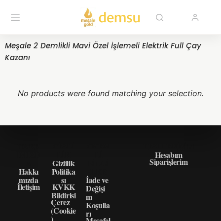
Meşale 2 Demlikli Mavi Özel İşlemeli Elektrik Full Çay
Kazanı
No products were found matching your selection.
HAKK
GIZLI
ÖNEM
HIZLI ERIŞIM
IMIZD
LIK
LI
Hesabım
Siparişlerim
A
Gizlilik
BILGI
Hakkı
Politika
LER
mızda
sı
İade ve
İletişim
KVKK
Değişi
Bildirisi
m
Çerez
Koşulla
(Cookie
rı
)
Mesafel