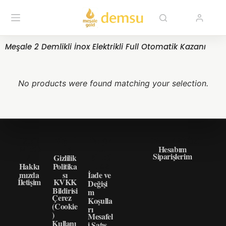
Meşale 2 Demlikli İnox Elektrikli Full Otomatik Kazanı
No products were found matching your selection.
HAKK
GIZLI
ÖNEM
HIZLI ERIŞIM
IMIZD
LIK
LI
Hesabım
Siparişlerim
A
Gizlilik
BILGI
Hakkı
Politika
LER
mızda
sı
İade ve
İletişim
KVKK
Değişi
Bildirisi
m
Çerez
Koşulla
(Cookie
rı
)
Mesafel
Kullanı
i Satış