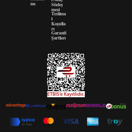
mı
Sözleş
mesi
Teslima
t
Koşulla
rı
Garanti
Şartları