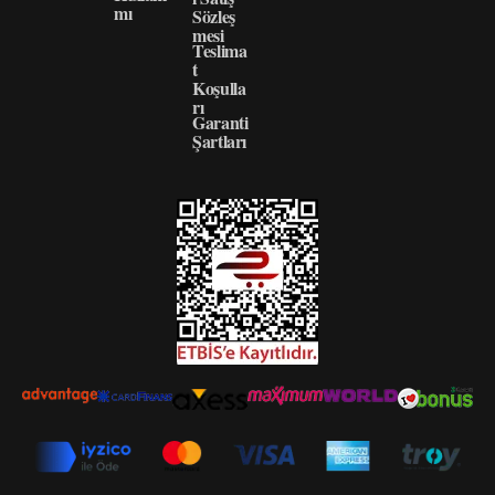
mı
Sözleş
mesi
Teslima
t
Koşulla
rı
Garanti
Şartları