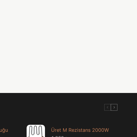
luğu
Üret M Rezistans 2000W