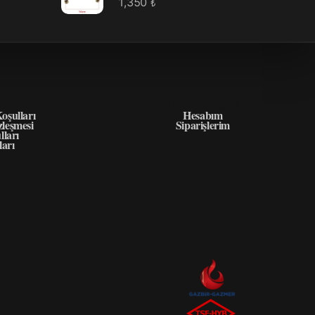
1,350
₺
GILER
HIZLI ERIŞIM
oşulları
Hesabım
zleşmesi
Siparişlerim
lları
ları