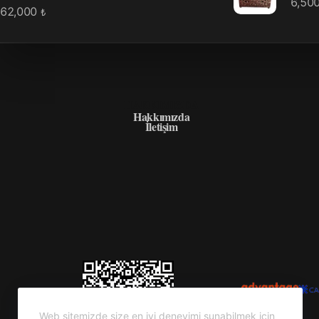
6,50
62,000
₺
HAKKIMIZDA
Hakkımızda
İletişim
Web sitemizde size en iyi deneyimi sunabilmek için