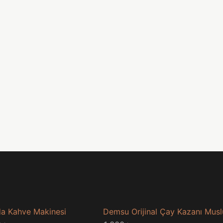
a Kahve Makinesi
Demsu Orijinal Çay Kazanı Mus