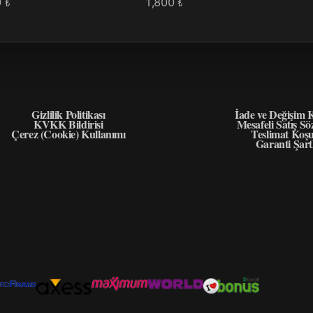
0
1,800
₺
₺
GIZLILIK
ÖNEMLI BIL
Gizlilik Politikası
İade ve Değişim K
KVKK Bildirisi
Mesafeli Satış Sö
Çerez (Cookie) Kullanımı
Teslimat Koşu
Garanti Şart