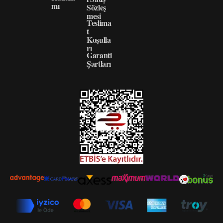
mı
Sözleş
mesi
Teslima
t
Koşulla
rı
Garanti
Şartları