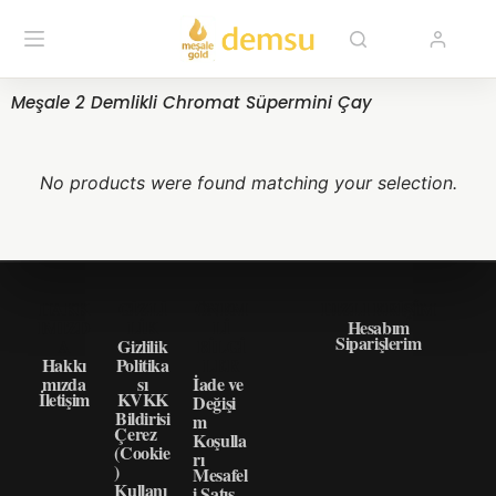
Meşale 2 Demlikli Chromat Süpermini Çay
No products were found matching your selection.
HAKK
GIZLI
ÖNEM
HIZLI ERIŞIM
IMIZD
LIK
LI
Hesabım
Siparişlerim
A
Gizlilik
BILGI
Hakkı
Politika
LER
mızda
sı
İade ve
İletişim
KVKK
Değişi
Bildirisi
m
Çerez
Koşulla
(Cookie
rı
)
Mesafel
Kullanı
i Satış