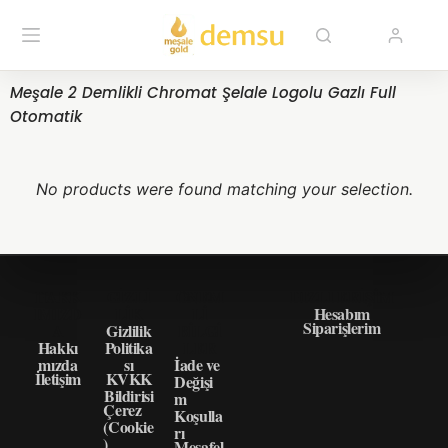
Meşale 2 Demlikli Chromat Şelale Logolu Gazlı Full
Otomatik
No products were found matching your selection.
HAKK
GIZLI
ÖNEM
HIZLI ERIŞIM
IMIZD
LIK
LI
Hesabım
Siparişlerim
A
Gizlilik
BILGI
Hakkı
Politika
LER
mızda
sı
İade ve
İletişim
KVKK
Değişi
Bildirisi
m
Çerez
Koşulla
(Cookie
rı
)
Mesafel