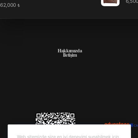
6,50
62,000
₺
HAKKIMIZDA
Hakkımızda
İletişim
Web sitemizde size en iyi deneyimi sunabilmek için