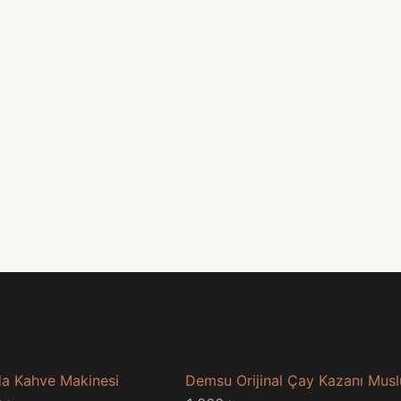
a Kahve Makinesi
Demsu Orijinal Çay Kazanı Mus