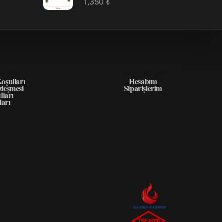
1,350
₺
GILER
HIZLI ERIŞIM
oşulları
Hesabım
zleşmesi
Siparişlerim
lları
ları