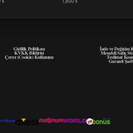
0
1,800
₺
₺
GIZLILIK
ÖNEMLI BIL
Gizlilik Politikası
İade ve Değişim K
KVKK Bildirisi
Mesafeli Satış Sö
Çerez (Cookie) Kullanımı
Teslimat Koşu
Garanti Şart