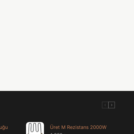
luğu
Üret M Rezistans 2000W