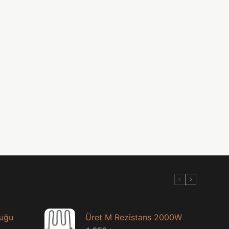
luğu
Üret M Rezistans 2000W