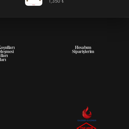
1,350
₺
GILER
HIZLI ERIŞIM
oşulları
Hesabım
zleşmesi
Siparişlerim
lları
ları