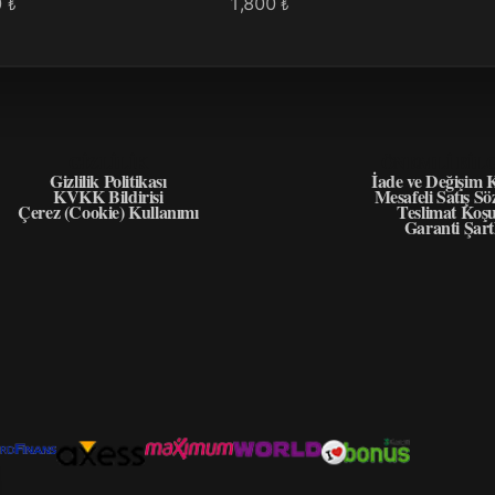
0
1,800
₺
₺
GIZLILIK
ÖNEMLI BIL
Gizlilik Politikası
İade ve Değişim K
KVKK Bildirisi
Mesafeli Satış Sö
Çerez (Cookie) Kullanımı
Teslimat Koşu
Garanti Şart