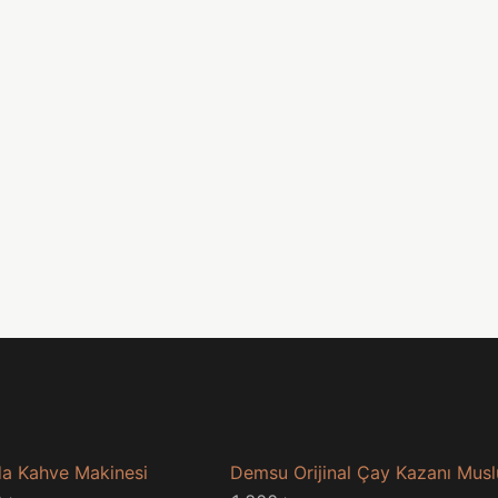
a Kahve Makinesi
Demsu Orijinal Çay Kazanı Mus