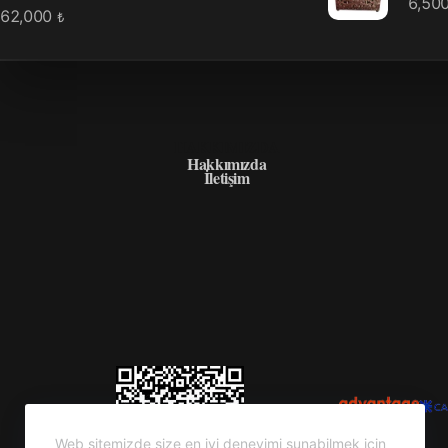
6,50
62,000
₺
HAKKIMIZDA
Hakkımızda
İletişim
Web sitemizde size en iyi deneyimi sunabilmek için