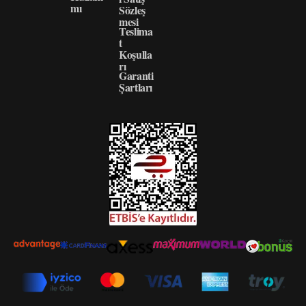
mı
Sözleş
mesi
Teslima
t
Koşulla
rı
Garanti
Şartları