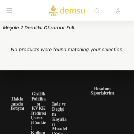
Meşale 2 Demlikli Chromat Full
No products were found matching your selection.
HAKK
GIZLI
ÖNEM
HIZLI ERIŞIM
IMIZD
LIK
LI
Hesabım
Siparişlerim
A
Gizlilik
BILGI
Hakkı
Politika
LER
mızda
sı
İade ve
İletişim
KVKK
Değişi
Bildirisi
m
Çerez
Koşulla
(Cookie
rı
)
Mesafel
Kullanı
i Satış