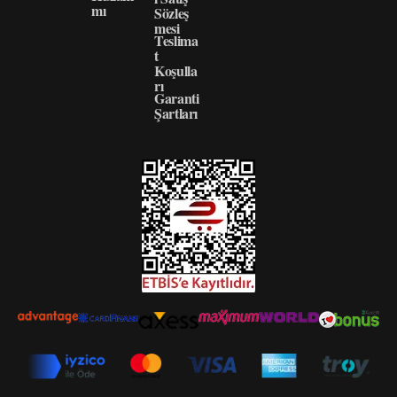
mı
Sözleş
mesi
Teslima
t
Koşulla
rı
Garanti
Şartları