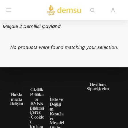
Meşale 2 Demlikli Çayland
No products were found matching your selection.
HAKK
GIZLI
ÖNEM
HIZLI ERIŞIM
IMIZD
LIK
LI
Hesabım
Siparişlerim
A
Gizlilik
BILGI
Hakkı
Politika
LER
mızda
sı
İade ve
İletişim
KVKK
Değişi
Bildirisi
m
Çerez
Koşulla
(Cookie
rı
)
Mesafel
Kullanı
i Satış