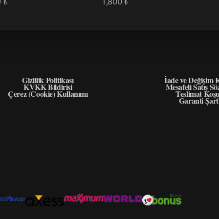
0
1,800
₺
₺
GIZLILIK
ÖNEMLI BIL
Gizlilik Politikası
İade ve Değişim K
KVKK Bildirisi
Mesafeli Satış Sö
Çerez (Cookie) Kullanımı
Teslimat Koşu
Garanti Şart