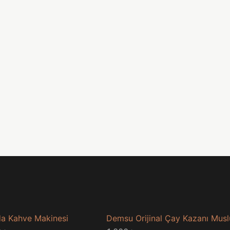
a Kahve Makinesi
Demsu Orijinal Çay Kazanı Mus