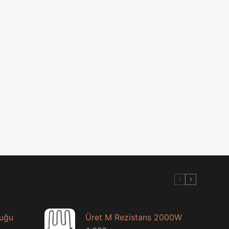
luğu
Üret M Rezistans 2000W