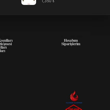
1,350
₺
GILER
HIZLI ERIŞIM
oşulları
Hesabım
zleşmesi
Siparişlerim
lları
ları