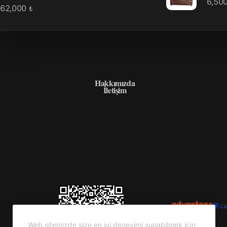
6,50
62,000
₺
HAKKIMIZDA
Hakkımızda
İletişim
Web sitemizde size en iyi deneyimi sunabilmek için