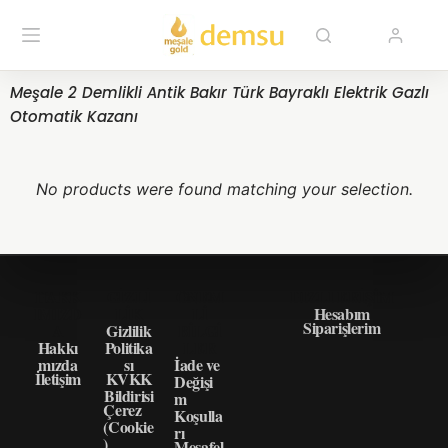
Meşale 2 Demlikli Antik Bakır Türk Bayraklı Elektrik Gazlı
Otomatik Kazanı
No products were found matching your selection.
HAKK
GIZLI
ÖNEM
HIZLI ERIŞIM
IMIZD
LIK
LI
Hesabım
Siparişlerim
A
Gizlilik
BILGI
Hakkı
Politika
LER
mızda
sı
İade ve
İletişim
KVKK
Değişi
Bildirisi
m
Çerez
Koşulla
(Cookie
rı
)
Mesafel