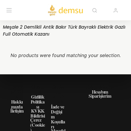
Meşale 2 Demlikli Antik Bakır Türk Bayraklı Elektrik Gazlı
Full Otomatik Kazanı
No products were found matching your selection.
HAKK
GIZLI
ÖNEM
HIZLI ERIŞIM
IMIZD
LIK
LI
Hesabım
Siparişlerim
A
Gizlilik
BILGI
Hakkı
Politika
LER
mızda
sı
İade ve
İletişim
KVKK
Değişi
Bildirisi
m
Çerez
Koşulla
(Cookie
rı
)
Mesafel