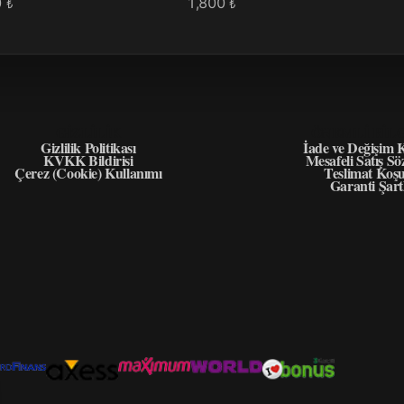
0
1,800
₺
₺
GIZLILIK
ÖNEMLI BIL
Gizlilik Politikası
İade ve Değişim K
KVKK Bildirisi
Mesafeli Satış Sö
Çerez (Cookie) Kullanımı
Teslimat Koşu
Garanti Şart