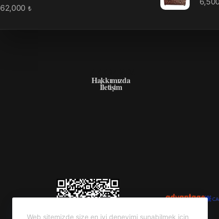
6,50
62,000
₺
HAKKIMIZDA
Hakkımızda
İletişim
Web sitemizde size en iyi deneyimi sunabilmek için