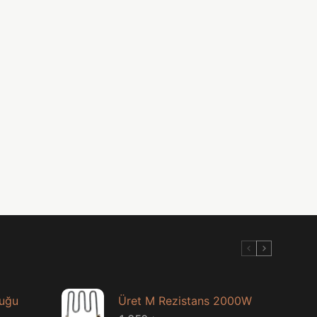
luğu
Üret M Rezistans 2000W