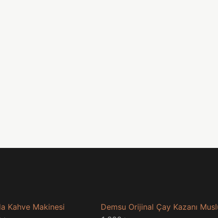
a Kahve Makinesi
Demsu Orijinal Çay Kazanı Mus