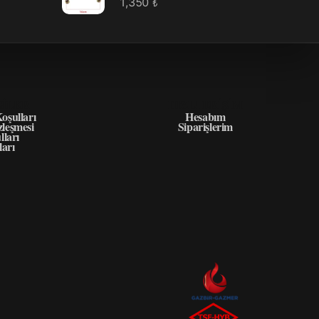
1,350
₺
GILER
HIZLI ERIŞIM
oşulları
Hesabım
zleşmesi
Siparişlerim
lları
ları