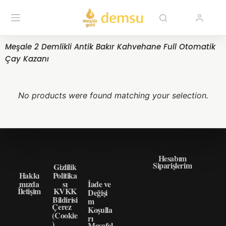
Meşale 2 Demlikli Antik Bakır Kahvehane Full Otomatik
Çay Kazanı
No products were found matching your selection.
HAKK
GIZLI
ÖNEM
HIZLI ERIŞIM
IMIZD
LIK
LI
Hesabım
Siparişlerim
A
Gizlilik
BILGI
Hakkı
Politika
LER
mızda
sı
İade ve
İletişim
KVKK
Değişi
Bildirisi
m
Çerez
Koşulla
(Cookie
rı
)
Mesafel