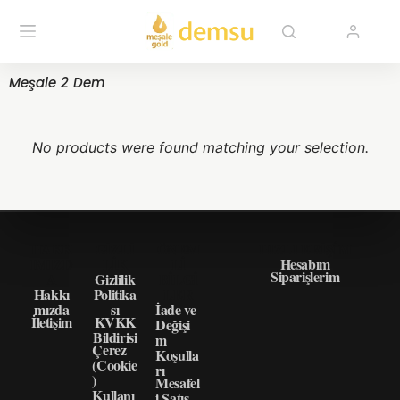
Meşale 2 Dem
No products were found matching your selection.
HAKK
GIZLI
ÖNEM
HIZLI ERIŞIM
IMIZD
LIK
LI
Hesabım
Siparişlerim
A
Gizlilik
BILGI
Hakkı
Politika
LER
mızda
sı
İade ve
İletişim
KVKK
Değişi
Bildirisi
m
Çerez
Koşulla
(Cookie
rı
)
Mesafel
Kullanı
i Satış