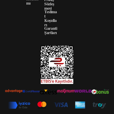
mı
Sözleş
mesi
Teslima
t
Koşulla
rı
Garanti
Şartları