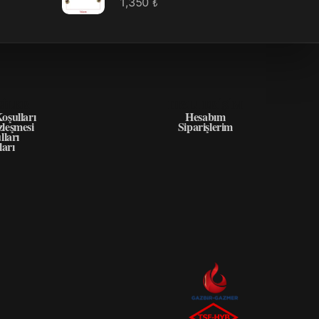
1,350
₺
GILER
HIZLI ERIŞIM
oşulları
Hesabım
zleşmesi
Siparişlerim
lları
ları