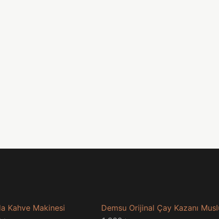
a Kahve Makinesi
Demsu Orijinal Çay Kazanı Mus