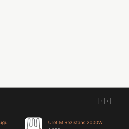
luğu
Üret M Rezistans 2000W