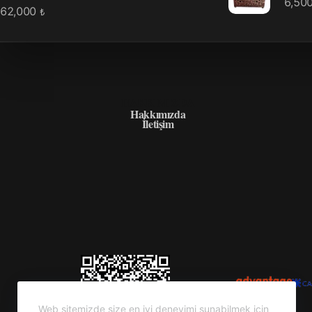
6,50
62,000
₺
HAKKIMIZDA
Hakkımızda
İletişim
Web sitemizde size en iyi deneyimi sunabilmek için