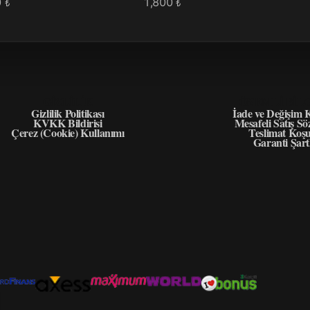
0
1,800
₺
₺
GIZLILIK
ÖNEMLI BIL
Gizlilik Politikası
İade ve Değişim K
KVKK Bildirisi
Mesafeli Satış Sö
Çerez (Cookie) Kullanımı
Teslimat Koşu
Garanti Şart