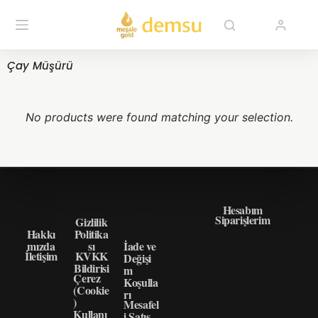
Çay Müşürü
No products were found matching your selection.
HAKK
GIZLI
ÖNEM
HIZLI ERIŞIM
IMIZD
LIK
LI
Hesabım
Siparişlerim
A
Gizlilik
BILGI
Hakkı
Politika
LER
mızda
sı
İade ve
İletişim
KVKK
Değişi
Bildirisi
m
Çerez
Koşulla
(Cookie
rı
)
Mesafel
Kullanı
i Satış