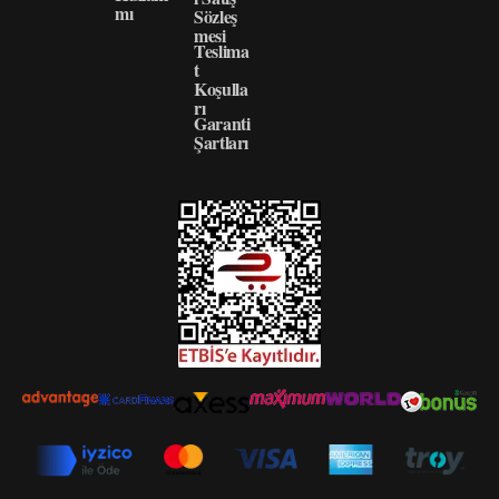
mı
Sözleş
mesi
Teslima
t
Koşulla
rı
Garanti
Şartları