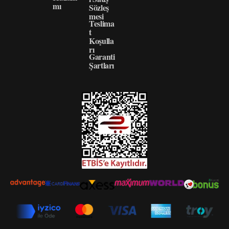
mı
Sözleş
mesi
Teslima
t
Koşulla
rı
Garanti
Şartları