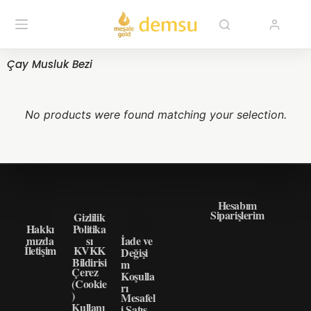
Çay Musluk Bezi
No products were found matching your selection.
HAKK
GIZLI
ÖNEM
HIZLI ERIŞIM
IMIZD
LIK
LI
Hesabım
Siparişlerim
A
Gizlilik
BILGI
Hakkı
Politika
LER
mızda
sı
İade ve
İletişim
KVKK
Değişi
Bildirisi
m
Çerez
Koşulla
(Cookie
rı
)
Mesafel
Kullanı
i Satış