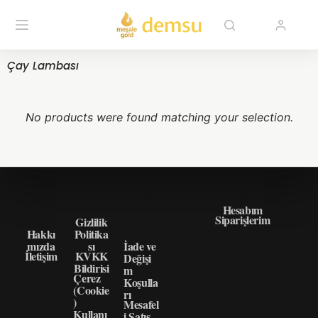
Çay Lambası
No products were found matching your selection.
HAKK
GIZLI
ÖNEM
HIZLI ERIŞIM
IMIZD
LIK
LI
Hesabım
Siparişlerim
A
Gizlilik
BILGI
Hakkı
Politika
LER
mızda
sı
İade ve
İletişim
KVKK
Değişi
Bildirisi
m
Çerez
Koşulla
(Cookie
rı
)
Mesafel
Kullanı
i Satış