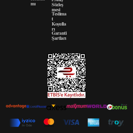
mı
Sözleş
mesi
Teslima
t
Koşulla
rı
Garanti
Şartları