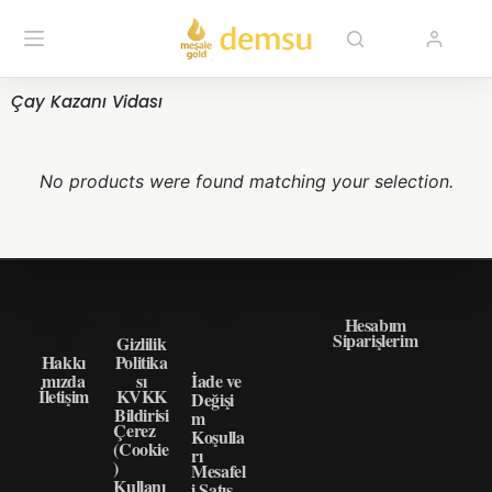
Çay Kazanı Vidası
No products were found matching your selection.
HAKK
GIZLI
ÖNEM
HIZLI ERIŞIM
IMIZD
LIK
LI
Hesabım
Siparişlerim
A
Gizlilik
BILGI
Hakkı
Politika
LER
mızda
sı
İade ve
İletişim
KVKK
Değişi
Bildirisi
m
Çerez
Koşulla
(Cookie
rı
)
Mesafel
Kullanı
i Satış