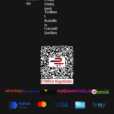
mı
Sözleş
mesi
Teslima
t
Koşulla
rı
Garanti
Şartları