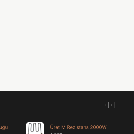
luğu
Üret M Rezistans 2000W