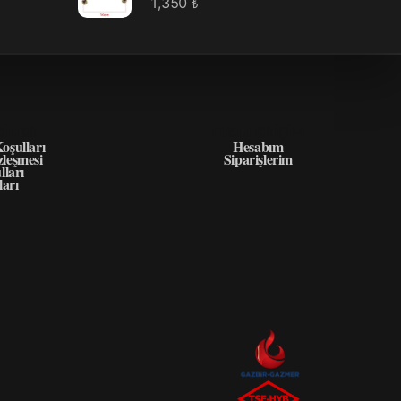
1,350
₺
GILER
HIZLI ERIŞIM
oşulları
Hesabım
zleşmesi
Siparişlerim
lları
ları