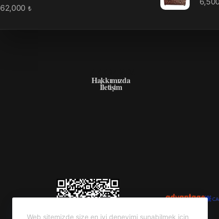
6,50
62,000
₺
HAKKIMIZDA
Hakkımızda
İletişim
Web sitemizde size en iyi deneyimi sunabilmek için