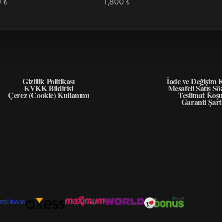
0
1,800
₺
₺
GIZLILIK
ÖNEMLI BIL
Gizlilik Politikası
İade ve Değişim K
KVKK Bildirisi
Mesafeli Satış Sö
Çerez (Cookie) Kullanımı
Teslimat Koşu
Garanti Şart