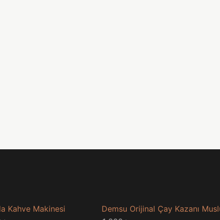
a Kahve Makinesi
Demsu Orijinal Çay Kazanı Mus