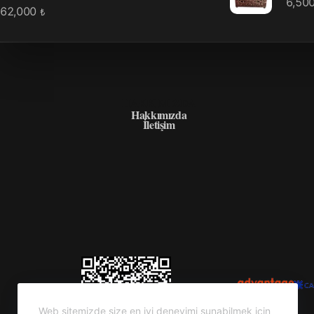
6,50
62,000
₺
HAKKIMIZDA
Hakkımızda
İletişim
Web sitemizde size en iyi deneyimi sunabilmek için