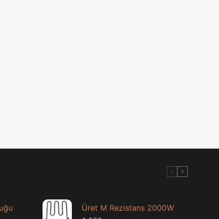
luğu
Üret M Rezistans 2000W