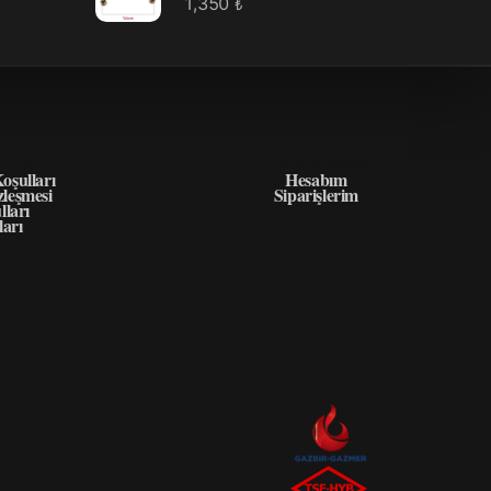
1,350
₺
GILER
HIZLI ERIŞIM
oşulları
Hesabım
zleşmesi
Siparişlerim
lları
ları