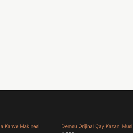
a Kahve Makinesi
Demsu Orijinal Çay Kazanı Mus