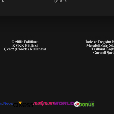
0
1,800
₺
₺
GIZLILIK
ÖNEMLI BIL
Gizlilik Politikası
İade ve Değişim K
KVKK Bildirisi
Mesafeli Satış Sö
Çerez (Cookie) Kullanımı
Teslimat Koşu
Garanti Şart